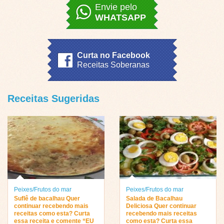
Envie pelo
WHATSAPP
Curta no Facebook
Receitas Soberanas
Receitas Sugeridas
Peixes/Frutos do mar
Peixes/Frutos do mar
Suflê de bacalhau Quer
Salada de Bacalhau
continuar recebendo mais
Deliciosa Quer continuar
receitas como esta? Curta
recebendo mais receitas
essa receita e comente “EU
como esta? Curta essa