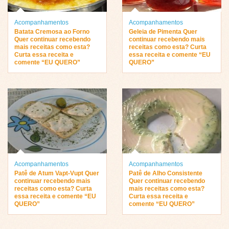
Acompanhamentos
Acompanhamentos
Batata Cremosa ao Forno
Geleia de Pimenta Quer
Quer continuar recebendo
continuar recebendo mais
mais receitas como esta?
receitas como esta? Curta
Curta essa receita e
essa receita e comente “EU
comente “EU QUERO”
QUERO”
Acompanhamentos
Acompanhamentos
Patê de Atum Vapt-Vupt Quer
Patê de Alho Consistente
continuar recebendo mais
Quer continuar recebendo
receitas como esta? Curta
mais receitas como esta?
essa receita e comente “EU
Curta essa receita e
QUERO”
comente “EU QUERO”