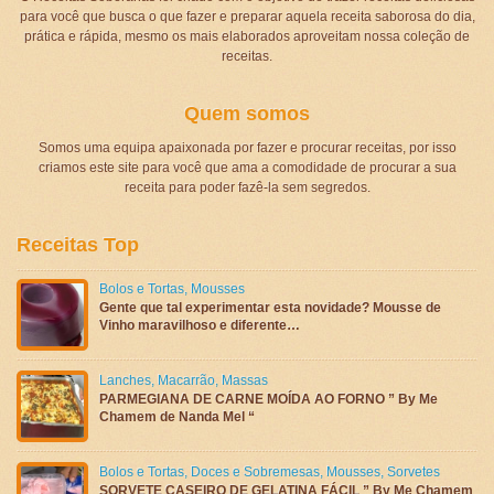
para você que busca o que fazer e preparar aquela receita saborosa do dia,
prática e rápida, mesmo os mais elaborados aproveitam nossa coleção de
receitas.
Quem somos
Somos uma equipa apaixonada por fazer e procurar receitas, por isso
criamos este site para você que ama a comodidade de procurar a sua
receita para poder fazê-la sem segredos.
Receitas Top
Bolos e Tortas
,
Mousses
Gente que tal experimentar esta novidade? Mousse de
Vinho maravilhoso e diferente…
Lanches
,
Macarrão
,
Massas
PARMEGIANA DE CARNE MOÍDA AO FORNO ” By Me
Chamem de Nanda Mel “
Bolos e Tortas
,
Doces e Sobremesas
,
Mousses
,
Sorvetes
SORVETE CASEIRO DE GELATINA FÁCIL ” By Me Chamem