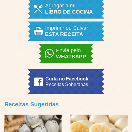
Agregar a mi
LIBRO DE COCINA
Imprimir ou Salvar
ESTA RECEITA
Envie pelo
WHATSAPP
Curta no Facebook
Receitas Soberanas
Receitas Sugeridas