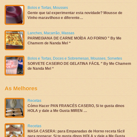
Bolos e Tortas
,
Mousses
Gente que tal experimentar esta novidade? Mousse de
Vinho maravilhoso e diferente…
Lanches
,
Macarrão
,
Massas
PARMEGIANA DE CARNE MOÍDA AO FORNO ” By Me
Chamem de Nanda Mel “
Bolos e Tortas
,
Doces e Sobremesas
,
Mousses
,
Sorvetes
SORVETE CASEIRO DE GELATINA FÁCIL ” By Me Chamem
de Nanda Mel “
As Melhores
Recetas
Cómo Hacer PAN FRANCÉS CASERO, Si te gusta dinos
HOLA y dale a Me Gusta MIREN …
Recetas
MASA CASERA: para Empanadas de Horno receta fácil
para preparar, Si te gusta dinos HOLA y dale a Me Gusta