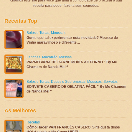
criamos este site para você que ama a comodidade de procurar a sua
receita para poder fazê-la sem segredos.
Receitas Top
Bolos e Tortas
,
Mousses
Gente que tal experimentar esta novidade? Mousse de
Vinho maravilhoso e diferente…
Lanches
,
Macarrão
,
Massas
PARMEGIANA DE CARNE MOÍDA AO FORNO ” By Me
Chamem de Nanda Mel “
Bolos e Tortas
,
Doces e Sobremesas
,
Mousses
,
Sorvetes
SORVETE CASEIRO DE GELATINA FÁCIL ” By Me Chamem
de Nanda Mel “
As Melhores
Recetas
Cómo Hacer PAN FRANCÉS CASERO, Si te gusta dinos
HOLA y dale a Me Gusta MIREN …