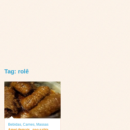
Tag: rolê
Bebidas
,
Carnes
,
Massas
Amei demais ..nao sabia