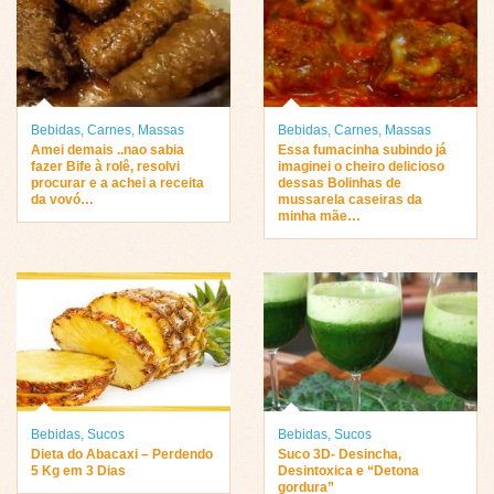
Bebidas
,
Carnes
,
Massas
Bebidas
,
Carnes
,
Massas
Amei demais ..nao sabia
Essa fumacinha subindo já
fazer Bife à rolê, resolvi
imaginei o cheiro delicioso
procurar e a achei a receita
dessas Bolinhas de
da vovó…
mussarela caseiras da
minha mãe…
Bebidas
,
Sucos
Bebidas
,
Sucos
Dieta do Abacaxi – Perdendo
Suco 3D- Desincha,
5 Kg em 3 Dias
Desintoxica e “Detona
gordura”