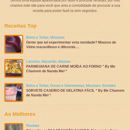
Somos uma equipa apaixonada por fazer e procurar receitas, por isso
criamos este site para você que ama a comodidade de procurar a sua
receita para poder fazê-la sem segredos.
Receitas Top
Bolos e Tortas
,
Mousses
Gente que tal experimentar esta novidade? Mousse de
Vinho maravilhoso e diferente…
Lanches
,
Macarrão
,
Massas
PARMEGIANA DE CARNE MOÍDA AO FORNO ” By Me
Chamem de Nanda Mel “
Bolos e Tortas
,
Doces e Sobremesas
,
Mousses
,
Sorvetes
SORVETE CASEIRO DE GELATINA FÁCIL ” By Me Chamem
de Nanda Mel “
As Melhores
Recetas