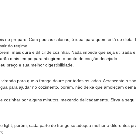
eis no preparo. Com poucas calorias, é ideal para quem está de diet
 sair do regime.
orém, mais dura e difícil de cozinhar. Nada impede que seja utilizada 
arão mais tempo para atingirem o ponto de cocção desejado.
eu preço e sua melhor digestibilidade.
Vá virando para que o frango doure por todos os lados. Acrescente o sh
e água para ajudar no cozimento, porém, não deixe que amoleçam dema
re cozinhar por alguns minutos, mexendo delicadamente. Sirva a seguir
ngo light, porém, cada parte do frango se adequa melhor a diferentes pr
a;