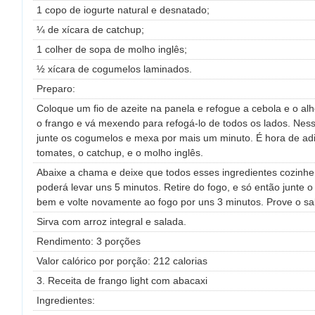
1 copo de iogurte natural e desnatado;
¼ de xícara de catchup;
1 colher de sopa de molho inglês;
½ xícara de cogumelos laminados.
Preparo:
Coloque um fio de azeite na panela e refogue a cebola e o alho
o frango e vá mexendo para refogá-lo de todos os lados. Ne
junte os cogumelos e mexa por mais um minuto. É hora de adi
tomates, o catchup, e o molho inglês.
Abaixe a chama e deixe que todos esses ingredientes cozinhe
poderá levar uns 5 minutos. Retire do fogo, e só então junte o 
bem e volte novamente ao fogo por uns 3 minutos. Prove o sal
Sirva com arroz integral e salada.
Rendimento: 3 porções
Valor calórico por porção: 212 calorias
3. Receita de frango light com abacaxi
Ingredientes: