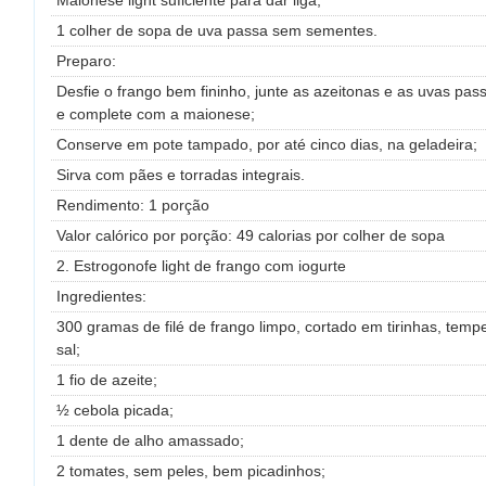
Maionese light suficiente para dar liga;
1 colher de sopa de uva passa sem sementes.
Preparo:
Desfie o frango bem fininho, junte as azeitonas e as uvas pas
e complete com a maionese;
Conserve em pote tampado, por até cinco dias, na geladeira;
Sirva com pães e torradas integrais.
Rendimento: 1 porção
Valor calórico por porção: 49 calorias por colher de sopa
2. Estrogonofe light de frango com iogurte
Ingredientes:
300 gramas de filé de frango limpo, cortado em tirinhas, te
sal;
1 fio de azeite;
½ cebola picada;
1 dente de alho amassado;
2 tomates, sem peles, bem picadinhos;