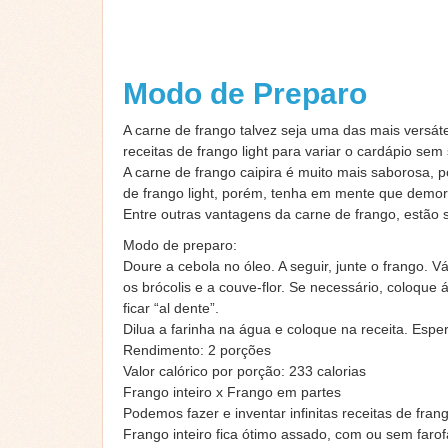
Modo de Preparo
A carne de frango talvez seja uma das mais versát
receitas de frango light para variar o cardápio sem
A carne de frango caipira é muito mais saborosa, p
de frango light, porém, tenha em mente que demor
Entre outras vantagens da carne de frango, estão s
Modo de preparo:
Doure a cebola no óleo. A seguir, junte o frango. 
os brócolis e a couve-flor. Se necessário, coloqu
ficar “al dente”.
Dilua a farinha na água e coloque na receita. Espe
Rendimento: 2 porções
Valor calórico por porção: 233 calorias
Frango inteiro x Frango em partes
Podemos fazer e inventar infinitas receitas de fra
Frango inteiro fica ótimo assado, com ou sem farof