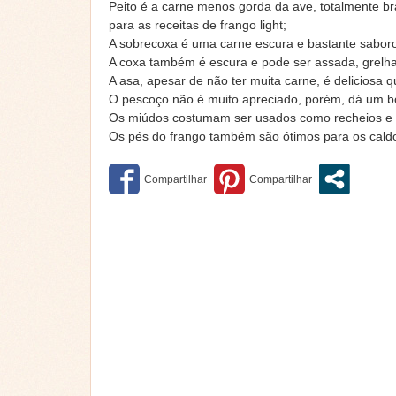
Peito é a carne menos gorda da ave, totalmente bra
para as receitas de frango light;
A sobrecoxa é uma carne escura e bastante sabor
A coxa também é escura e pode ser assada, grelha
A asa, apesar de não ter muita carne, é deliciosa q
O pescoço não é muito apreciado, porém, dá um b
Os miúdos costumam ser usados como recheios e n
Os pés do frango também são ótimos para os cald