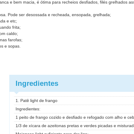
nca e bem macia, é ótima para recheios desfiados, filés grelhados assa
osa. Pode ser desossada e recheada, ensopada, grelhada;
da e etc;
uando frita;
om caldo;
as farofas;
os e sopas.
Ingredientes
1. Patê light de frango
Ingredientes:
1 peito de frango cozido e desfiado e refogado com alho e ceb
1/3 de xícara de azeitonas pretas e verdes picadas e misturad