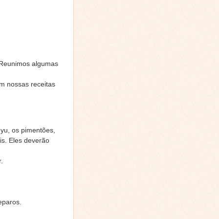
a. Reunimos algumas
em nossas receitas
oyu, os pimentões,
is. Eles deverão
.
eparos.