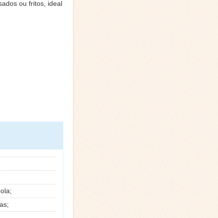
dos ou fritos, ideal
ola;
as;