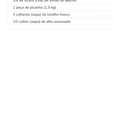
1/4 de xícara (chá) de folhas de alecrim
1 peça de picanha (1,5 kg)
3 colheres (sopa) de tomilho fresco
1/2 colher (sopa) de alho amassado