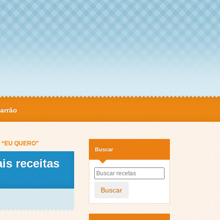
arrão
te “EU QUERO”
Buscar
is receitas
Buscar