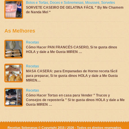
Bolos e Tortas
,
Doces e Sobremesas
,
Mousses
,
Sorvetes
SORVETE CASEIRO DE GELATINA FÁCIL ” By Me Chamem
de Nanda Mel “
As Melhores
Recetas
Cómo Hacer PAN FRANCÉS CASERO, Si te gusta dinos
HOLA y dale a Me Gusta MIREN …
Recetas
MASA CASERA: para Empanadas de Horno receta fácil
para preparar, Si te gusta dinos HOLA y dale a Me Gusta
MIREN…
Recetas
Cómo Hacer Tortas en casa para Vender ” Trucos y
Consejos de repostería ” Si te gusta dinos HOLA y dale a Me
Gusta MIREN …
Receitas Soberanas © Copyright 2015 / 2026 - Todos os direitos reservados.