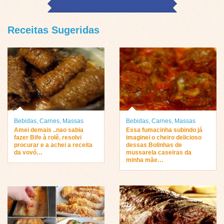
Receitas Sugeridas
Bebidas
,
Carnes
,
Massas
Bebidas
,
Carnes
,
Massas
Amei demais ..nao sabia
Essa fumacinha subindo já
fazer Bife à rolê, resolvi
imaginei o cheiro delicioso
procurar e a achei a receita
dessas Bolinhas de
da vovó…
mussarela caseiras da
minha mãe…