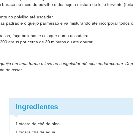
buraco no meio do polvilho e despeje a mistura de leite fervente (feit
te no polvilho até escaldar.
as padrão e o queijo parmesão e vá misturando até incorporar todos o
ssa, faça bolinhas e coloque numa assadeira.
200 graus por cerca de 30 minutos ou até dourar.
e queijo em uma forma e leve ao congelador até eles endurecerem. De
to de assar.
Ingredientes
1 xícara de chá de óleo
1 xícara chá de água