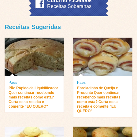
Curta no Facebook
Receitas Soberanas
Receitas Sugeridas
Pães
Pães
Pão Rápido de Liquidificador
Enroladinho de Queijo e
Quer continuar recebendo
Presunto Quer continuar
mais receitas como esta?
recebendo mais receitas
Curta essa receita e
como esta? Curta essa
comente “EU QUERO”
receita e comente “EU
QUERO”