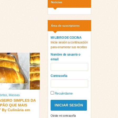
Noticias
Área de suscriptores
MI LIBRO DE COCINA
Inicie sesión a continuación
para enumerar sus recetas
Nombre de usuario o
email
Contraseña
Recuérdame
ortas
,
Massas
ASEIRO SIMPLES DA
 PÃO QUE MAIS
” By Culinária em
Olvide mi contraseña