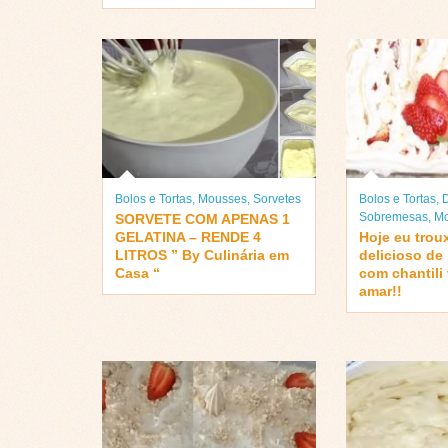
Bolos e Tortas
,
Mousses
,
Sorvetes
Bolos e Tortas
,
Sobremesas
,
Mo
SORVETE COM APENAS 1
GELATINA – RENDE 4
Hoje eu trou
LITROS ” By Culinária em
delicioso d
Casa “
com chantili
amar!!