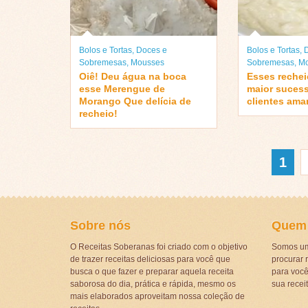
Bolos e Tortas
,
Doces e
Bolos e Tortas
,
Sobremesas
,
Mousses
Sobremesas
,
Mo
Oiê! Deu água na boca
Esses rechei
esse Merengue de
maior suces
Morango Que delícia de
clientes ama
recheio!
1
Sobre nós
Quem
O Receitas Soberanas foi criado com o objetivo
Somos um
de trazer receitas deliciosas para você que
procurar r
busca o que fazer e preparar aquela receita
para voc
saborosa do dia, prática e rápida, mesmo os
sua recei
mais elaborados aproveitam nossa coleção de