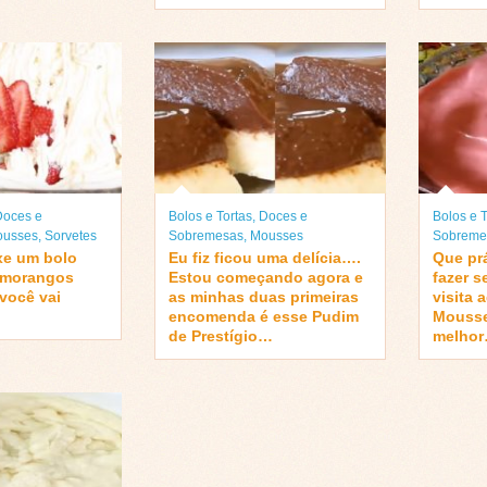
Doces e
Bolos e Tortas
,
Doces e
Bolos e T
usses
,
Sorvetes
Sobremesas
,
Mousses
Sobreme
xe um bolo
Eu fiz ficou uma delícia….
Que prá
e morangos
Estou começando agora e
fazer s
 você vai
as minhas duas primeiras
visita 
encomenda é esse Pudim
Mousse
de Prestígio…
melho