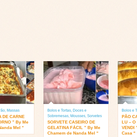
rão
,
Massas
Bolos e Tortas
,
Doces e
Bolos e T
Sobremesas
,
Mousses
,
Sorvetes
 DE CARNE
PÃO C
ORNO ” By Me
SORVETE CASEIRO DE
LU – O
anda Mel “
GELATINA FÁCIL ” By Me
VENDI 
Chamem de Nanda Mel “
Casa “