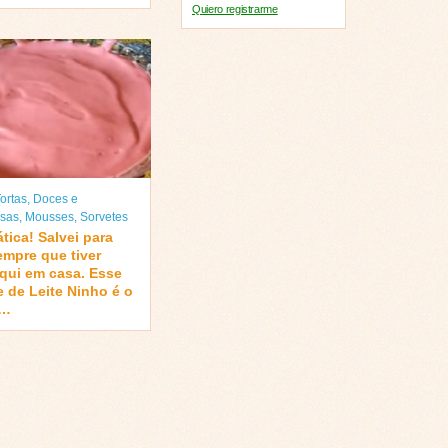
Quiero registrarme
ortas
,
Doces e
sas
,
Mousses
,
Sorvetes
tica! Salvei para
empre que tiver
aqui em casa. Esse
 de Leite Ninho é o
r…