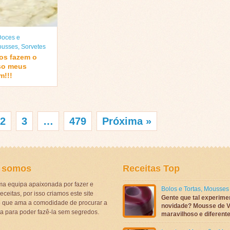
Doces e
usses
,
Sorvetes
os fazem o
so meus
m!!!
2
3
…
479
Próxima »
 somos
Receitas Top
a equipa apaixonada por fazer e
Bolos e Tortas
,
Mousses
eceitas, por isso criamos este site
Gente que tal experime
ê que ama a comodidade de procurar a
novidade? Mousse de V
ta para poder fazê-la sem segredos.
maravilhoso e diferen