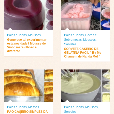
Bolos e Tortas
,
Mousses
Bolos e Tortas
,
Doces e
Gente que tal experimentar
Sobremesas
,
Mousses
,
esta novidade? Mousse de
Sorvetes
Vinho maravilhoso e
SORVETE CASEIRO DE
diferente…
GELATINA FÁCIL ” By Me
Chamem de Nanda Mel “
Bolos e Tortas
,
Massas
Bolos e Tortas
,
Mousses
,
PÃO CASEIRO SIMPLES DA
Sorvetes