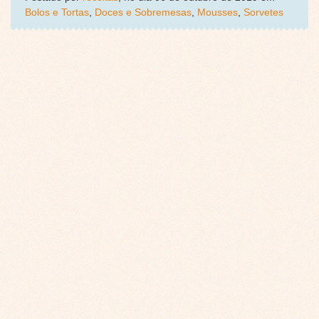
Bolos e Tortas
,
Doces e Sobremesas
,
Mousses
,
Sorvetes