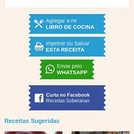
Agregar a mi
LIBRO DE COCINA
Imprimir ou Salvar
ESTA RECEITA
Envie pelo
WHATSAPP
Curta no Facebook
Receitas Soberanas
Receitas Sugeridas