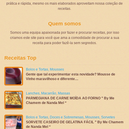
prática e rápida, mesmo os mais elaborados aproveitam nossa coleção de
receitas.
Quem somos
Somos uma equipa apaixonada por fazer e procurar receitas, por isso
criamos este site para você que ama a comodidade de procurar a sua
receita para poder fazê-la sem segredos.
Receitas Top
Bolos e Tortas
,
Mousses
Gente que tal experimentar esta novidade? Mousse de
Vinho maravilhoso e diferente…
Lanches
,
Macarrão
,
Massas
PARMEGIANA DE CARNE MOÍDA AO FORNO ” By Me
Chamem de Nanda Mel “
Bolos e Tortas
,
Doces e Sobremesas
,
Mousses
,
Sorvetes
SORVETE CASEIRO DE GELATINA FÁCIL ” By Me Chamem
de Nanda Mel “