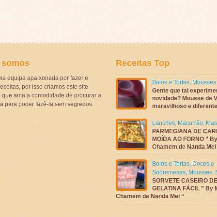
 somos
Receitas Top
a equipa apaixonada por fazer e
Bolos e Tortas
,
Mousses
eceitas, por isso criamos este site
Gente que tal experime
ê que ama a comodidade de procurar a
novidade? Mousse de V
ta para poder fazê-la sem segredos.
maravilhoso e diferen
Lanches
,
Macarrão
,
Mas
PARMEGIANA DE CAR
MOÍDA AO FORNO ” By
Chamem de Nanda Mel
Bolos e Tortas
,
Doces e
Sobremesas
,
Mousses
,
SORVETE CASEIRO D
GELATINA FÁCIL ” By 
Chamem de Nanda Mel “