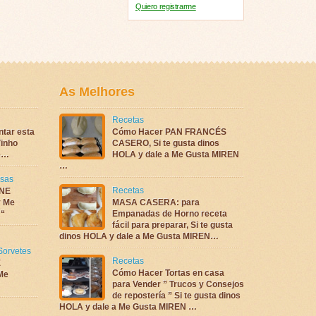
Quiero registrarme
As Melhores
Recetas
ntar esta
Cómo Hacer PAN FRANCÉS
inho
CASERO, Si te gusta dinos
te…
HOLA y dale a Me Gusta MIREN
…
sas
Recetas
NE
 Me
MASA CASERA: para
 “
Empanadas de Horno receta
fácil para preparar, Si te gusta
dinos HOLA y dale a Me Gusta MIREN…
Sorvetes
Recetas
E
Cómo Hacer Tortas en casa
Me
para Vender ” Trucos y Consejos
de repostería ” Si te gusta dinos
HOLA y dale a Me Gusta MIREN …