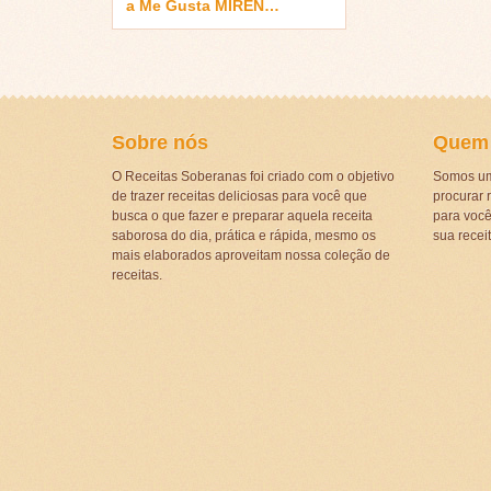
a Me Gusta MIREN…
Sobre nós
Quem
O Receitas Soberanas foi criado com o objetivo
Somos um
de trazer receitas deliciosas para você que
procurar r
busca o que fazer e preparar aquela receita
para voc
saborosa do dia, prática e rápida, mesmo os
sua recei
mais elaborados aproveitam nossa coleção de
receitas.