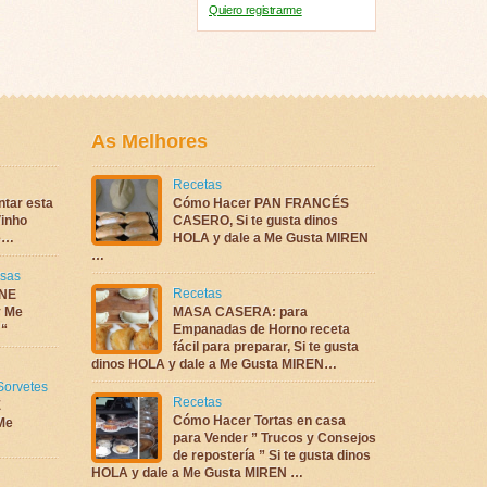
Quiero registrarme
As Melhores
Recetas
ntar esta
Cómo Hacer PAN FRANCÉS
inho
CASERO, Si te gusta dinos
te…
HOLA y dale a Me Gusta MIREN
…
sas
Recetas
NE
 Me
MASA CASERA: para
 “
Empanadas de Horno receta
fácil para preparar, Si te gusta
dinos HOLA y dale a Me Gusta MIREN…
Sorvetes
Recetas
E
Cómo Hacer Tortas en casa
Me
para Vender ” Trucos y Consejos
de repostería ” Si te gusta dinos
HOLA y dale a Me Gusta MIREN …