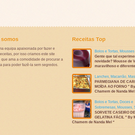
 somos
Receitas Top
a equipa apaixonada por fazer e
Bolos e Tortas
,
Mousses
eceitas, por isso criamos este site
Gente que tal experime
ê que ama a comodidade de procurar a
novidade? Mousse de V
ta para poder fazê-la sem segredos.
maravilhoso e diferen
Lanches
,
Macarrão
,
Mas
PARMEGIANA DE CAR
MOÍDA AO FORNO ” By
Chamem de Nanda Mel
Bolos e Tortas
,
Doces e
Sobremesas
,
Mousses
,
SORVETE CASEIRO D
GELATINA FÁCIL ” By 
Chamem de Nanda Mel “