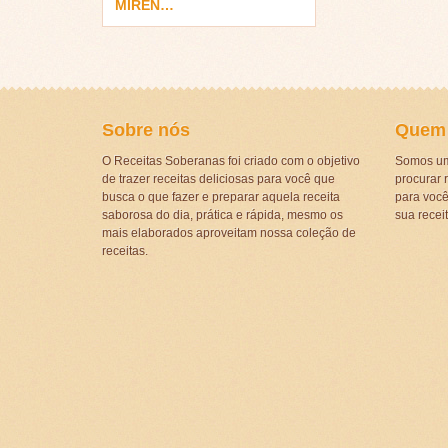
MIREN…
Sobre nós
Quem
O Receitas Soberanas foi criado com o objetivo
Somos um
de trazer receitas deliciosas para você que
procurar r
busca o que fazer e preparar aquela receita
para voc
saborosa do dia, prática e rápida, mesmo os
sua recei
mais elaborados aproveitam nossa coleção de
receitas.