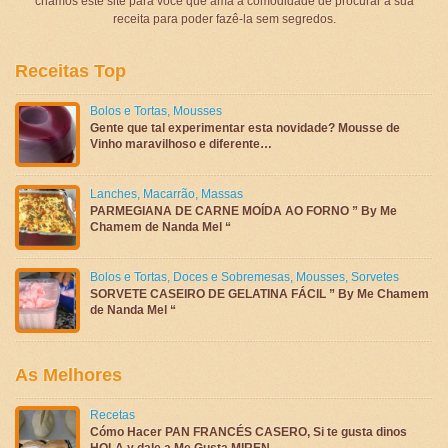
criamos este site para você que ama a comodidade de procurar a sua
receita para poder fazê-la sem segredos.
Receitas Top
Bolos e Tortas
,
Mousses
Gente que tal experimentar esta novidade? Mousse de
Vinho maravilhoso e diferente…
Lanches
,
Macarrão
,
Massas
PARMEGIANA DE CARNE MOÍDA AO FORNO ” By Me
Chamem de Nanda Mel “
Bolos e Tortas
,
Doces e Sobremesas
,
Mousses
,
Sorvetes
SORVETE CASEIRO DE GELATINA FÁCIL ” By Me Chamem
de Nanda Mel “
As Melhores
Recetas
Cómo Hacer PAN FRANCÉS CASERO, Si te gusta dinos
HOLA y dale a Me Gusta MIREN …