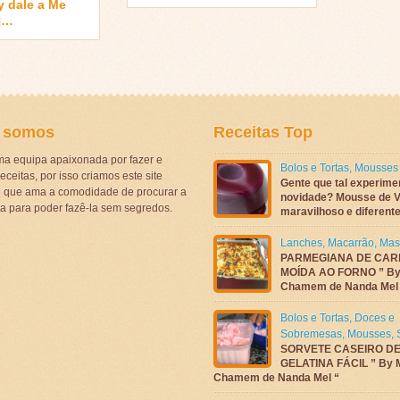
 dale a Me
N…
 somos
Receitas Top
a equipa apaixonada por fazer e
Bolos e Tortas
,
Mousses
eceitas, por isso criamos este site
Gente que tal experime
ê que ama a comodidade de procurar a
novidade? Mousse de V
ta para poder fazê-la sem segredos.
maravilhoso e diferen
Lanches
,
Macarrão
,
Mas
PARMEGIANA DE CAR
MOÍDA AO FORNO ” By
Chamem de Nanda Mel
Bolos e Tortas
,
Doces e
Sobremesas
,
Mousses
,
SORVETE CASEIRO D
GELATINA FÁCIL ” By 
Chamem de Nanda Mel “