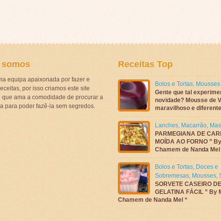
 somos
Receitas Top
a equipa apaixonada por fazer e
Bolos e Tortas
,
Mousses
eceitas, por isso criamos este site
Gente que tal experime
ê que ama a comodidade de procurar a
novidade? Mousse de V
ta para poder fazê-la sem segredos.
maravilhoso e diferen
Lanches
,
Macarrão
,
Mas
PARMEGIANA DE CAR
MOÍDA AO FORNO ” By
Chamem de Nanda Mel
Bolos e Tortas
,
Doces e
Sobremesas
,
Mousses
,
SORVETE CASEIRO D
GELATINA FÁCIL ” By 
Chamem de Nanda Mel “