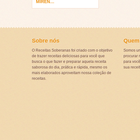
MIREN…
Sobre nós
Quem
O Receitas Soberanas foi criado com o objetivo
Somos um
de trazer receitas deliciosas para você que
procurar r
busca o que fazer e preparar aquela receita
para voc
saborosa do dia, prática e rápida, mesmo os
sua recei
mais elaborados aproveitam nossa coleção de
receitas.