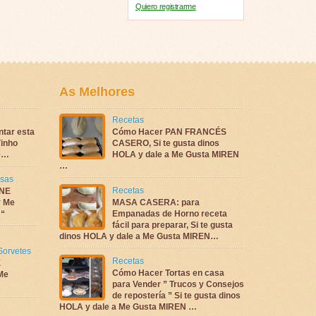
Quiero registrarme
As Melhores
Recetas
ntar esta
Cómo Hacer PAN FRANCÉS
inho
CASERO, Si te gusta dinos
te…
HOLA y dale a Me Gusta MIREN
…
sas
Recetas
NE
 Me
MASA CASERA: para
 “
Empanadas de Horno receta
fácil para preparar, Si te gusta
dinos HOLA y dale a Me Gusta MIREN…
Sorvetes
Recetas
E
Cómo Hacer Tortas en casa
Me
para Vender ” Trucos y Consejos
de repostería ” Si te gusta dinos
HOLA y dale a Me Gusta MIREN …