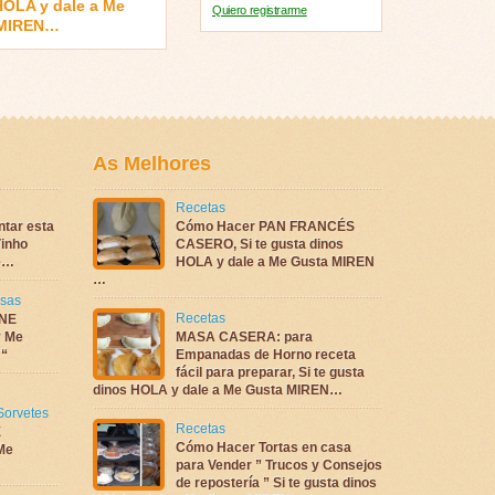
HOLA y dale a Me
Quiero registrarme
 MIREN…
As Melhores
Recetas
ntar esta
Cómo Hacer PAN FRANCÉS
inho
CASERO, Si te gusta dinos
te…
HOLA y dale a Me Gusta MIREN
…
sas
Recetas
NE
 Me
MASA CASERA: para
 “
Empanadas de Horno receta
fácil para preparar, Si te gusta
dinos HOLA y dale a Me Gusta MIREN…
Sorvetes
Recetas
E
Cómo Hacer Tortas en casa
Me
para Vender ” Trucos y Consejos
de repostería ” Si te gusta dinos