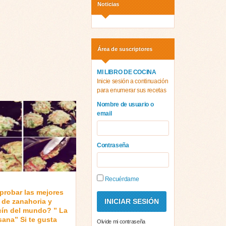
Noticias
Área de suscriptores
MI LIBRO DE COCINA
Inicie sesión a continuación
para enumerar sus recetas
Nombre de usuario o
email
Contraseña
Recuérdame
probar las mejores
s de zanahoria y
cín del mundo? ” La
sana” Si te gusta
Olvide mi contraseña