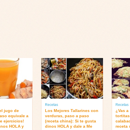
Recetas
Recetas
el jugo de
Los Mejores Tallarines con
¿Vas a 
aso equivale a
verduras, paso a paso
tortita
e ejercicios!
(receta china): Si te gusta
calaba
dinos HOLA y
dinos HOLA y dale a Me
receta 