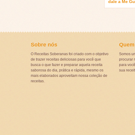
dale a Me G
Sobre nós
Quem
O Receitas Soberanas foi criado com o objetivo
Somos um
de trazer receitas deliciosas para você que
procurar r
busca o que fazer e preparar aquela receita
para voc
saborosa do dia, prática e rápida, mesmo os
sua recei
mais elaborados aproveitam nossa coleção de
receitas.