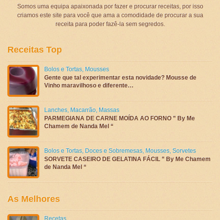
Somos uma equipa apaixonada por fazer e procurar receitas, por isso
criamos este site para você que ama a comodidade de procurar a sua
receita para poder fazê-la sem segredos.
Receitas Top
Bolos e Tortas
,
Mousses
Gente que tal experimentar esta novidade? Mousse de
Vinho maravilhoso e diferente…
Lanches
,
Macarrão
,
Massas
PARMEGIANA DE CARNE MOÍDA AO FORNO ” By Me
Chamem de Nanda Mel “
Bolos e Tortas
,
Doces e Sobremesas
,
Mousses
,
Sorvetes
SORVETE CASEIRO DE GELATINA FÁCIL ” By Me Chamem
de Nanda Mel “
As Melhores
Recetas