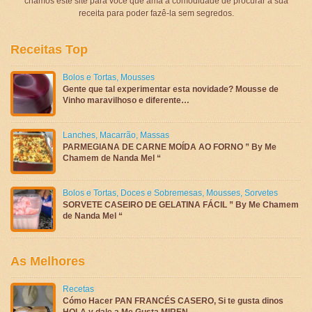
criamos este site para você que ama a comodidade de procurar a sua
receita para poder fazê-la sem segredos.
Receitas Top
Bolos e Tortas
,
Mousses
Gente que tal experimentar esta novidade? Mousse de
Vinho maravilhoso e diferente…
Lanches
,
Macarrão
,
Massas
PARMEGIANA DE CARNE MOÍDA AO FORNO ” By Me
Chamem de Nanda Mel “
Bolos e Tortas
,
Doces e Sobremesas
,
Mousses
,
Sorvetes
SORVETE CASEIRO DE GELATINA FÁCIL ” By Me Chamem
de Nanda Mel “
As Melhores
Recetas
Cómo Hacer PAN FRANCÉS CASERO, Si te gusta dinos
HOLA y dale a Me Gusta MIREN …