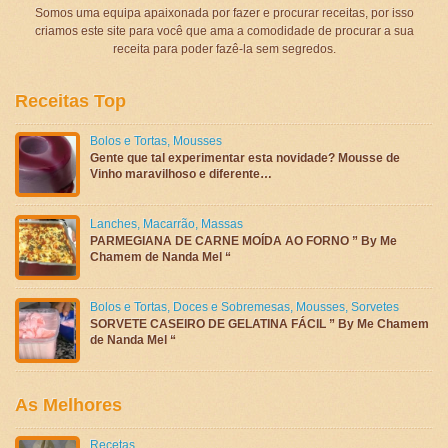
Somos uma equipa apaixonada por fazer e procurar receitas, por isso
criamos este site para você que ama a comodidade de procurar a sua
receita para poder fazê-la sem segredos.
Receitas Top
Bolos e Tortas
,
Mousses
Gente que tal experimentar esta novidade? Mousse de
Vinho maravilhoso e diferente…
Lanches
,
Macarrão
,
Massas
PARMEGIANA DE CARNE MOÍDA AO FORNO ” By Me
Chamem de Nanda Mel “
Bolos e Tortas
,
Doces e Sobremesas
,
Mousses
,
Sorvetes
SORVETE CASEIRO DE GELATINA FÁCIL ” By Me Chamem
de Nanda Mel “
As Melhores
Recetas