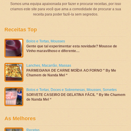
Somos uma equipa apaixonada por fazer e procurar receitas, por isso
criamos este site para você que ama a comodidade de procurar a sua
receita para poder fazê-la sem segredos.
Receitas Top
Bolos e Tortas
,
Mousses
Gente que tal experimentar esta novidade? Mousse de
Vinho maravilhoso e diferente…
Lanches
,
Macarrão
,
Massas
PARMEGIANA DE CARNE MOÍDA AO FORNO ” By Me
Chamem de Nanda Mel “
Bolos e Tortas
,
Doces e Sobremesas
,
Mousses
,
Sorvetes
SORVETE CASEIRO DE GELATINA FÁCIL ” By Me Chamem
de Nanda Mel “
As Melhores
Recetas