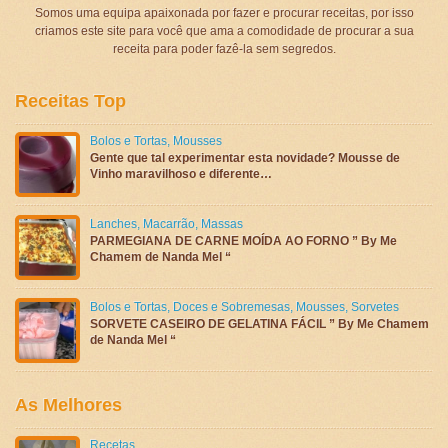
Somos uma equipa apaixonada por fazer e procurar receitas, por isso
criamos este site para você que ama a comodidade de procurar a sua
receita para poder fazê-la sem segredos.
Receitas Top
Bolos e Tortas
,
Mousses
Gente que tal experimentar esta novidade? Mousse de
Vinho maravilhoso e diferente…
Lanches
,
Macarrão
,
Massas
PARMEGIANA DE CARNE MOÍDA AO FORNO ” By Me
Chamem de Nanda Mel “
Bolos e Tortas
,
Doces e Sobremesas
,
Mousses
,
Sorvetes
SORVETE CASEIRO DE GELATINA FÁCIL ” By Me Chamem
de Nanda Mel “
As Melhores
Recetas