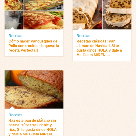
Recetas
Recetas
Cómo hacer Panqueques de
Recetas clásicas: Pan
Pollo con trocitos de queso la
alemán de Navidad, Si te
receta Perfecta!!
gusta dinos HOLA y dale a
Me Gusta MIREN …
Recetas
Haz este pan de plátano sin
harina, súper saludable y
rico, Si te gusta dinos HOLA
y dale a Me Gusta MIREN…