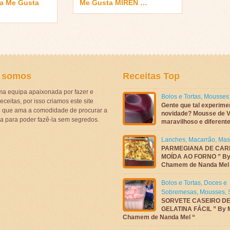
 a Me Gusta
Me Gusta MIREN …
 somos
Receitas Top
a equipa apaixonada por fazer e
Bolos e Tortas
,
Mousses
eceitas, por isso criamos este site
Gente que tal experime
ê que ama a comodidade de procurar a
novidade? Mousse de V
ta para poder fazê-la sem segredos.
maravilhoso e diferen
Lanches
,
Macarrão
,
Mas
PARMEGIANA DE CAR
MOÍDA AO FORNO ” By
Chamem de Nanda Mel
Bolos e Tortas
,
Doces e
Sobremesas
,
Mousses
,
SORVETE CASEIRO D
GELATINA FÁCIL ” By 
Chamem de Nanda Mel “