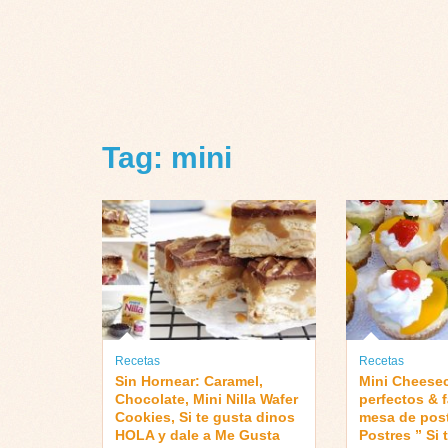
Tag: mini
Recetas
Recetas
Sin Hornear: Caramel,
Mini Cheese
Chocolate, Mini Nilla Wafer
perfectos & f
Cookies, Si te gusta dinos
mesa de post
HOLA y dale a Me Gusta
Postres ” Si 