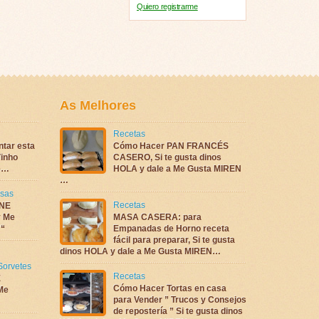
Quiero registrarme
As Melhores
Recetas
ntar esta
Cómo Hacer PAN FRANCÉS
inho
CASERO, Si te gusta dinos
te…
HOLA y dale a Me Gusta MIREN
…
sas
Recetas
NE
 Me
MASA CASERA: para
 “
Empanadas de Horno receta
fácil para preparar, Si te gusta
dinos HOLA y dale a Me Gusta MIREN…
Sorvetes
Recetas
E
Cómo Hacer Tortas en casa
Me
para Vender ” Trucos y Consejos
de repostería ” Si te gusta dinos