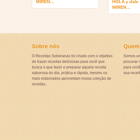
MIREN…
HOLA y dale
MIREN…
Sobre nós
Quem
O Receitas Soberanas foi criado com o objetivo
Somos um
de trazer receitas deliciosas para você que
procurar r
busca o que fazer e preparar aquela receita
para voc
saborosa do dia, prática e rápida, mesmo os
sua recei
mais elaborados aproveitam nossa coleção de
receitas.