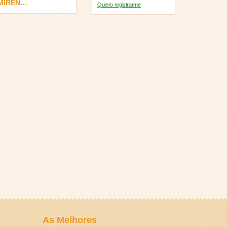
 MIREN…
Quiero registrarme
As Melhores