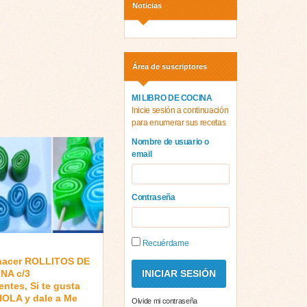
Noticias
Área de suscriptores
MI LIBRO DE COCINA
Inicie sesión a continuación
para enumerar sus recetas
Nombre de usuario o
email
Contraseña
Recuérdame
acer ROLLITOS DE
NA c/3
entes, Si te gusta
HOLA y dale a Me
Olvide mi contraseña