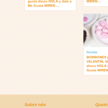
gusta dinos HOLA y dale a
MIREN…
Me Gusta MIREN …
Recetas
BOMBONES p
VALENTÍN, Si
dinos HOLA y
Gusta MIRE
Sobre nós
Quem