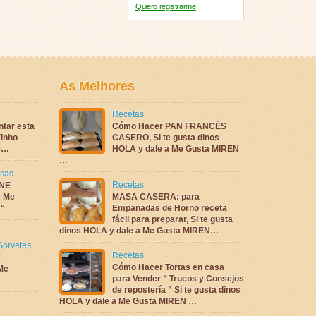
Quiero registrarme
As Melhores
Recetas
ntar esta
Cómo Hacer PAN FRANCÉS
inho
CASERO, Si te gusta dinos
te…
HOLA y dale a Me Gusta MIREN
…
sas
Recetas
NE
 Me
MASA CASERA: para
 “
Empanadas de Horno receta
fácil para preparar, Si te gusta
dinos HOLA y dale a Me Gusta MIREN…
Sorvetes
Recetas
E
Cómo Hacer Tortas en casa
Me
para Vender ” Trucos y Consejos
de repostería ” Si te gusta dinos
HOLA y dale a Me Gusta MIREN …