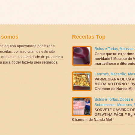
 somos
Receitas Top
a equipa apaixonada por fazer e
Bolos e Tortas
,
Mousses
eceitas, por isso criamos este site
Gente que tal experime
ê que ama a comodidade de procurar a
novidade? Mousse de V
ta para poder fazê-la sem segredos.
maravilhoso e diferen
Lanches
,
Macarrão
,
Mas
PARMEGIANA DE CAR
MOÍDA AO FORNO ” By
Chamem de Nanda Mel
Bolos e Tortas
,
Doces e
Sobremesas
,
Mousses
,
SORVETE CASEIRO D
GELATINA FÁCIL ” By 
Chamem de Nanda Mel “