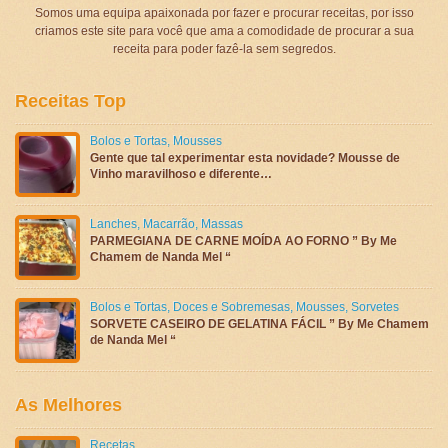
Somos uma equipa apaixonada por fazer e procurar receitas, por isso
criamos este site para você que ama a comodidade de procurar a sua
receita para poder fazê-la sem segredos.
Receitas Top
Bolos e Tortas
,
Mousses
Gente que tal experimentar esta novidade? Mousse de
Vinho maravilhoso e diferente…
Lanches
,
Macarrão
,
Massas
PARMEGIANA DE CARNE MOÍDA AO FORNO ” By Me
Chamem de Nanda Mel “
Bolos e Tortas
,
Doces e Sobremesas
,
Mousses
,
Sorvetes
SORVETE CASEIRO DE GELATINA FÁCIL ” By Me Chamem
de Nanda Mel “
As Melhores
Recetas