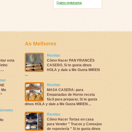
Quiero registrarme
As Melhores
Recetas
ntar esta
Cómo Hacer PAN FRANCÉS
inho
CASERO, Si te gusta dinos
te…
HOLA y dale a Me Gusta MIREN
…
sas
Recetas
NE
 Me
MASA CASERA: para
 “
Empanadas de Horno receta
fácil para preparar, Si te gusta
dinos HOLA y dale a Me Gusta MIREN…
Sorvetes
Recetas
E
Cómo Hacer Tortas en casa
Me
para Vender ” Trucos y Consejos
de repostería ” Si te gusta dinos