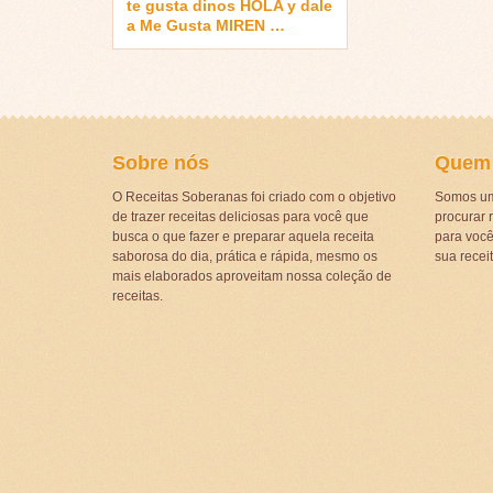
te gusta dinos HOLA y dale
a Me Gusta MIREN …
Sobre nós
Quem
O Receitas Soberanas foi criado com o objetivo
Somos um
de trazer receitas deliciosas para você que
procurar r
busca o que fazer e preparar aquela receita
para voc
saborosa do dia, prática e rápida, mesmo os
sua recei
mais elaborados aproveitam nossa coleção de
receitas.