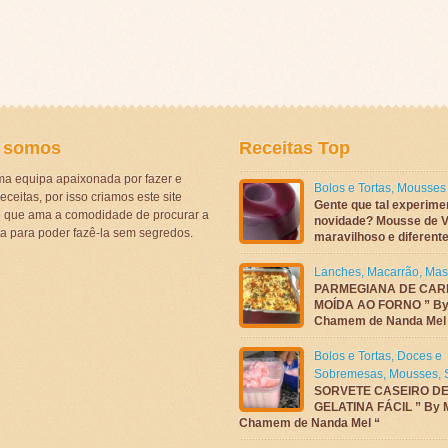
 somos
Receitas Top
a equipa apaixonada por fazer e
Bolos e Tortas
,
Mousses
eceitas, por isso criamos este site
Gente que tal experime
ê que ama a comodidade de procurar a
novidade? Mousse de V
ta para poder fazê-la sem segredos.
maravilhoso e diferen
Lanches
,
Macarrão
,
Mas
PARMEGIANA DE CAR
MOÍDA AO FORNO ” By
Chamem de Nanda Mel
Bolos e Tortas
,
Doces e
Sobremesas
,
Mousses
,
SORVETE CASEIRO D
GELATINA FÁCIL ” By 
Chamem de Nanda Mel “