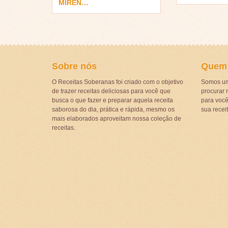
MIREN…
Sobre nós
Quem
O Receitas Soberanas foi criado com o objetivo
Somos um
de trazer receitas deliciosas para você que
procurar r
busca o que fazer e preparar aquela receita
para voc
saborosa do dia, prática e rápida, mesmo os
sua recei
mais elaborados aproveitam nossa coleção de
receitas.