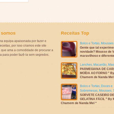
 somos
Receitas Top
a equipa apaixonada por fazer e
Bolos e Tortas
,
Mousses
eceitas, por isso criamos este site
Gente que tal experime
ê que ama a comodidade de procurar a
novidade? Mousse de V
ta para poder fazê-la sem segredos.
maravilhoso e diferen
Lanches
,
Macarrão
,
Mas
PARMEGIANA DE CAR
MOÍDA AO FORNO ” By
Chamem de Nanda Mel
Bolos e Tortas
,
Doces e
Sobremesas
,
Mousses
,
SORVETE CASEIRO D
GELATINA FÁCIL ” By 
Chamem de Nanda Mel “