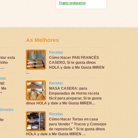
Quiero registrarme
As Melhores
Recetas
ntar esta
Cómo Hacer PAN FRANCÉS
inho
CASERO, Si te gusta dinos
te…
HOLA y dale a Me Gusta MIREN
…
sas
Recetas
NE
 Me
MASA CASERA: para
 “
Empanadas de Horno receta
fácil para preparar, Si te gusta
dinos HOLA y dale a Me Gusta MIREN…
Sorvetes
Recetas
E
Cómo Hacer Tortas en casa
Me
para Vender ” Trucos y Consejos
de repostería ” Si te gusta dinos
HOLA y dale a Me Gusta MIREN …