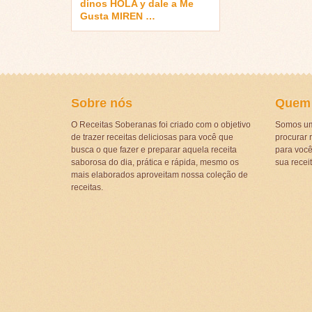
dinos HOLA y dale a Me
Gusta MIREN …
Sobre nós
Quem
O Receitas Soberanas foi criado com o objetivo
Somos um
de trazer receitas deliciosas para você que
procurar r
busca o que fazer e preparar aquela receita
para voc
saborosa do dia, prática e rápida, mesmo os
sua recei
mais elaborados aproveitam nossa coleção de
receitas.