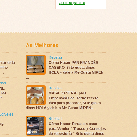
Quiero registrarme
As Melhores
Recetas
ntar esta
Cómo Hacer PAN FRANCÉS
inho
CASERO, Si te gusta dinos
te…
HOLA y dale a Me Gusta MIREN
…
sas
Recetas
NE
 Me
MASA CASERA: para
 “
Empanadas de Horno receta
fácil para preparar, Si te gusta
dinos HOLA y dale a Me Gusta MIREN…
Sorvetes
Recetas
E
Cómo Hacer Tortas en casa
Me
para Vender ” Trucos y Consejos
de repostería ” Si te gusta dinos