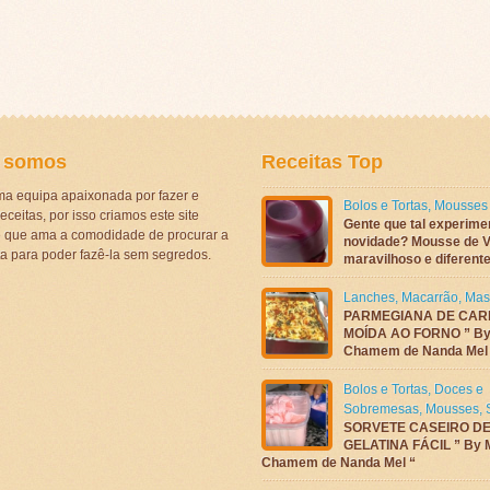
 somos
Receitas Top
a equipa apaixonada por fazer e
Bolos e Tortas
,
Mousses
eceitas, por isso criamos este site
Gente que tal experime
ê que ama a comodidade de procurar a
novidade? Mousse de V
ta para poder fazê-la sem segredos.
maravilhoso e diferen
Lanches
,
Macarrão
,
Mas
PARMEGIANA DE CAR
MOÍDA AO FORNO ” By
Chamem de Nanda Mel
Bolos e Tortas
,
Doces e
Sobremesas
,
Mousses
,
SORVETE CASEIRO D
GELATINA FÁCIL ” By 
Chamem de Nanda Mel “