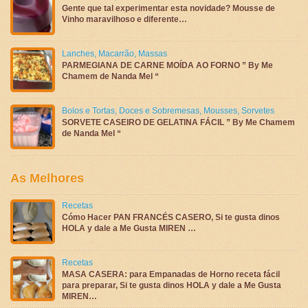
Gente que tal experimentar esta novidade? Mousse de
Vinho maravilhoso e diferente…
Lanches
,
Macarrão
,
Massas
PARMEGIANA DE CARNE MOÍDA AO FORNO ” By Me
Chamem de Nanda Mel “
Bolos e Tortas
,
Doces e Sobremesas
,
Mousses
,
Sorvetes
SORVETE CASEIRO DE GELATINA FÁCIL ” By Me Chamem
de Nanda Mel “
As Melhores
Recetas
Cómo Hacer PAN FRANCÉS CASERO, Si te gusta dinos
HOLA y dale a Me Gusta MIREN …
Recetas
MASA CASERA: para Empanadas de Horno receta fácil
para preparar, Si te gusta dinos HOLA y dale a Me Gusta
MIREN…