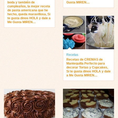
boda y también de
Gusta MIREN…
cumpleaños, la mejor receta
de pasta americana que he
hecho, queda maravillosa, Si
te gusta dinos HOLA y dale a
Me Gusta MIREN…
Recetas
Recetas de CREMAS de
Mantequilla Perfecto para
decorar Tortas y Cupcakes,
Si te gusta dinos HOLA y dale
a Me Gusta MIREN…