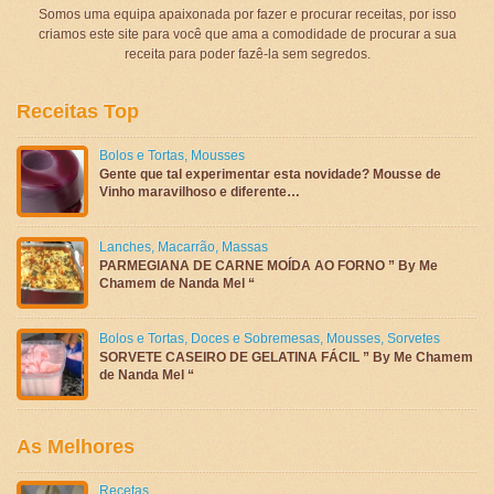
Somos uma equipa apaixonada por fazer e procurar receitas, por isso
criamos este site para você que ama a comodidade de procurar a sua
receita para poder fazê-la sem segredos.
Receitas Top
Bolos e Tortas
,
Mousses
Gente que tal experimentar esta novidade? Mousse de
Vinho maravilhoso e diferente…
Lanches
,
Macarrão
,
Massas
PARMEGIANA DE CARNE MOÍDA AO FORNO ” By Me
Chamem de Nanda Mel “
Bolos e Tortas
,
Doces e Sobremesas
,
Mousses
,
Sorvetes
SORVETE CASEIRO DE GELATINA FÁCIL ” By Me Chamem
de Nanda Mel “
As Melhores
Recetas