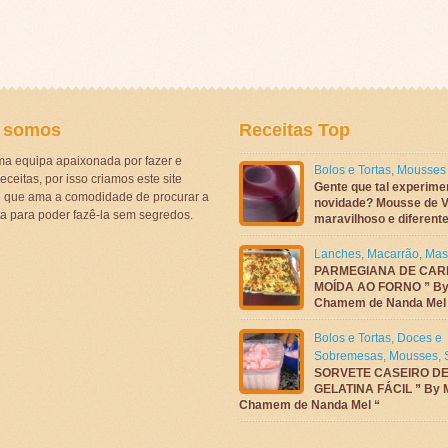
 somos
Receitas Top
a equipa apaixonada por fazer e
Bolos e Tortas
,
Mousses
eceitas, por isso criamos este site
Gente que tal experime
ê que ama a comodidade de procurar a
novidade? Mousse de V
ta para poder fazê-la sem segredos.
maravilhoso e diferen
Lanches
,
Macarrão
,
Mas
PARMEGIANA DE CAR
MOÍDA AO FORNO ” By
Chamem de Nanda Mel
Bolos e Tortas
,
Doces e
Sobremesas
,
Mousses
,
SORVETE CASEIRO D
GELATINA FÁCIL ” By 
Chamem de Nanda Mel “