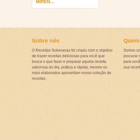
MIREN…
Sobre nós
Quem
O Receitas Soberanas foi criado com o objetivo
Somos um
de trazer receitas deliciosas para você que
procurar r
busca o que fazer e preparar aquela receita
para voc
saborosa do dia, prática e rápida, mesmo os
sua recei
mais elaborados aproveitam nossa coleção de
receitas.