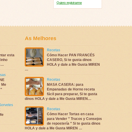
Quiero registrarme
As Melhores
Recetas
ntar esta
Cómo Hacer PAN FRANCÉS
inho
CASERO, Si te gusta dinos
te…
HOLA y dale a Me Gusta MIREN
…
sas
Recetas
NE
 Me
MASA CASERA: para
 “
Empanadas de Horno receta
fácil para preparar, Si te gusta
dinos HOLA y dale a Me Gusta MIREN…
Sorvetes
Recetas
E
Cómo Hacer Tortas en casa
Me
para Vender ” Trucos y Consejos
de repostería ” Si te gusta dinos
HOLA y dale a Me Gusta MIREN …