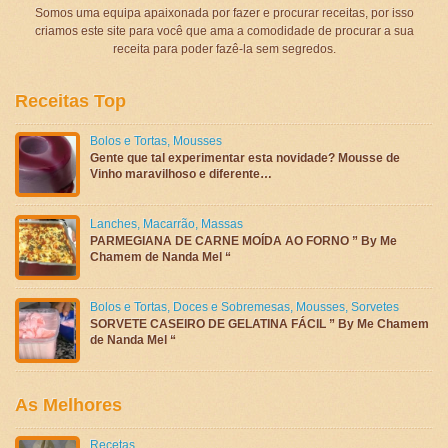
Somos uma equipa apaixonada por fazer e procurar receitas, por isso
criamos este site para você que ama a comodidade de procurar a sua
receita para poder fazê-la sem segredos.
Receitas Top
Bolos e Tortas
,
Mousses
Gente que tal experimentar esta novidade? Mousse de
Vinho maravilhoso e diferente…
Lanches
,
Macarrão
,
Massas
PARMEGIANA DE CARNE MOÍDA AO FORNO ” By Me
Chamem de Nanda Mel “
Bolos e Tortas
,
Doces e Sobremesas
,
Mousses
,
Sorvetes
SORVETE CASEIRO DE GELATINA FÁCIL ” By Me Chamem
de Nanda Mel “
As Melhores
Recetas