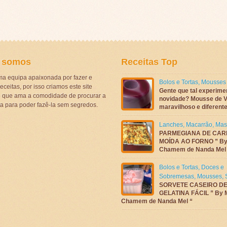
 somos
Receitas Top
a equipa apaixonada por fazer e
Bolos e Tortas
,
Mousses
eceitas, por isso criamos este site
Gente que tal experime
ê que ama a comodidade de procurar a
novidade? Mousse de V
ta para poder fazê-la sem segredos.
maravilhoso e diferen
Lanches
,
Macarrão
,
Mas
PARMEGIANA DE CAR
MOÍDA AO FORNO ” By
Chamem de Nanda Mel
Bolos e Tortas
,
Doces e
Sobremesas
,
Mousses
,
SORVETE CASEIRO D
GELATINA FÁCIL ” By 
Chamem de Nanda Mel “