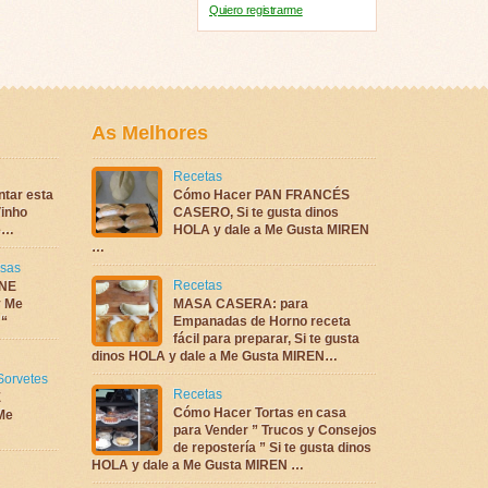
Quiero registrarme
As Melhores
Recetas
ntar esta
Cómo Hacer PAN FRANCÉS
inho
CASERO, Si te gusta dinos
te…
HOLA y dale a Me Gusta MIREN
…
sas
Recetas
NE
 Me
MASA CASERA: para
 “
Empanadas de Horno receta
fácil para preparar, Si te gusta
dinos HOLA y dale a Me Gusta MIREN…
Sorvetes
Recetas
E
Cómo Hacer Tortas en casa
Me
para Vender ” Trucos y Consejos
de repostería ” Si te gusta dinos
HOLA y dale a Me Gusta MIREN …