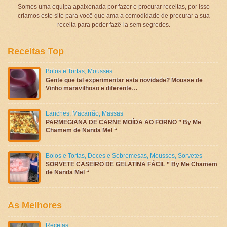
Somos uma equipa apaixonada por fazer e procurar receitas, por isso
criamos este site para você que ama a comodidade de procurar a sua
receita para poder fazê-la sem segredos.
Receitas Top
Bolos e Tortas
,
Mousses
Gente que tal experimentar esta novidade? Mousse de
Vinho maravilhoso e diferente…
Lanches
,
Macarrão
,
Massas
PARMEGIANA DE CARNE MOÍDA AO FORNO ” By Me
Chamem de Nanda Mel “
Bolos e Tortas
,
Doces e Sobremesas
,
Mousses
,
Sorvetes
SORVETE CASEIRO DE GELATINA FÁCIL ” By Me Chamem
de Nanda Mel “
As Melhores
Recetas