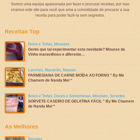
Somos uma equipa apaixonada por fazer e procurar receitas, por isso
criamos este site para você que ama a comodidade de procurar a sua
receita para poder fazê-la sem segredos.
Receitas Top
Bolos e Tortas
,
Mousses
Gente que tal experimentar esta novidade? Mousse de
Vinho maravilhoso e diferente…
Lanches
,
Macarrão
,
Massas
PARMEGIANA DE CARNE MOÍDA AO FORNO ” By Me
Chamem de Nanda Mel “
Bolos e Tortas
,
Doces e Sobremesas
,
Mousses
,
Sorvetes
SORVETE CASEIRO DE GELATINA FÁCIL ” By Me Chamem
de Nanda Mel “
As Melhores
Recetas