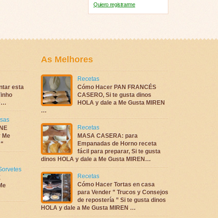
Quiero registrarme
As Melhores
Recetas
ntar esta
Cómo Hacer PAN FRANCÉS
inho
CASERO, Si te gusta dinos
te…
HOLA y dale a Me Gusta MIREN
…
sas
Recetas
NE
 Me
MASA CASERA: para
 “
Empanadas de Horno receta
fácil para preparar, Si te gusta
dinos HOLA y dale a Me Gusta MIREN…
Sorvetes
Recetas
E
Cómo Hacer Tortas en casa
Me
para Vender ” Trucos y Consejos
de repostería ” Si te gusta dinos
HOLA y dale a Me Gusta MIREN …