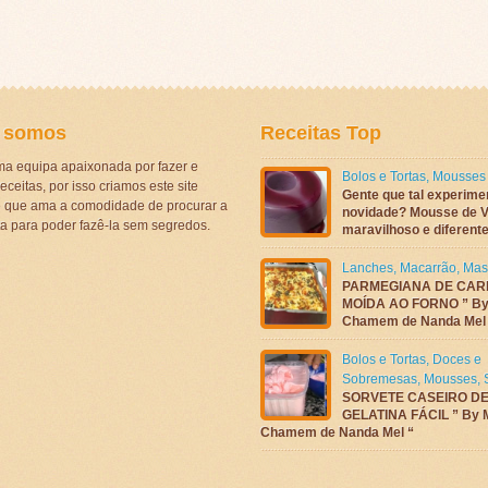
 somos
Receitas Top
a equipa apaixonada por fazer e
Bolos e Tortas
,
Mousses
eceitas, por isso criamos este site
Gente que tal experime
ê que ama a comodidade de procurar a
novidade? Mousse de V
ta para poder fazê-la sem segredos.
maravilhoso e diferen
Lanches
,
Macarrão
,
Mas
PARMEGIANA DE CAR
MOÍDA AO FORNO ” By
Chamem de Nanda Mel
Bolos e Tortas
,
Doces e
Sobremesas
,
Mousses
,
SORVETE CASEIRO D
GELATINA FÁCIL ” By 
Chamem de Nanda Mel “