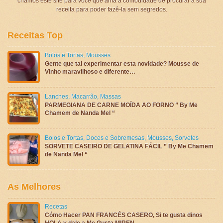
criamos este site para você que ama a comodidade de procurar a sua
receita para poder fazê-la sem segredos.
Receitas Top
Bolos e Tortas
,
Mousses
Gente que tal experimentar esta novidade? Mousse de
Vinho maravilhoso e diferente…
Lanches
,
Macarrão
,
Massas
PARMEGIANA DE CARNE MOÍDA AO FORNO ” By Me
Chamem de Nanda Mel “
Bolos e Tortas
,
Doces e Sobremesas
,
Mousses
,
Sorvetes
SORVETE CASEIRO DE GELATINA FÁCIL ” By Me Chamem
de Nanda Mel “
As Melhores
Recetas
Cómo Hacer PAN FRANCÉS CASERO, Si te gusta dinos
HOLA y dale a Me Gusta MIREN …