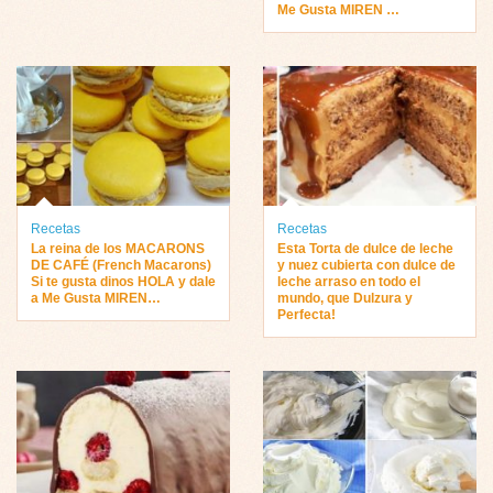
Me Gusta MIREN …
Recetas
Recetas
La reina de los MACARONS
Esta Torta de dulce de leche
DE CAFÉ (French Macarons)
y nuez cubierta con dulce de
Si te gusta dinos HOLA y dale
leche arraso en todo el
a Me Gusta MIREN…
mundo, que Dulzura y
Perfecta!