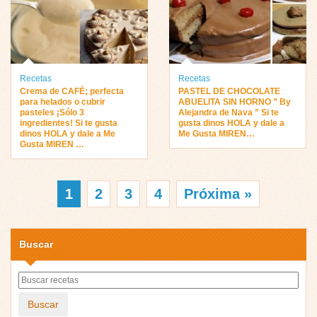
Recetas
Recetas
Crema de CAFÉ; perfecta
PASTEL DE CHOCOLATE
para helados o cubrir
ABUELITA SIN HORNO ” By
pasteles ¡Sólo 3
Alejandra de Nava ” Si te
ingredientes! Si te gusta
gusta dinos HOLA y dale a
dinos HOLA y dale a Me
Me Gusta MIREN…
Gusta MIREN …
1
2
3
4
Próxima »
Buscar
Buscar