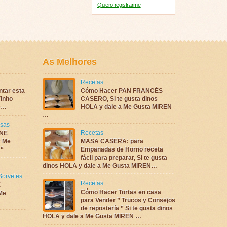
Quiero registrarme
As Melhores
Recetas
ntar esta
Cómo Hacer PAN FRANCÉS
inho
CASERO, Si te gusta dinos
te…
HOLA y dale a Me Gusta MIREN
…
sas
Recetas
NE
 Me
MASA CASERA: para
 “
Empanadas de Horno receta
fácil para preparar, Si te gusta
dinos HOLA y dale a Me Gusta MIREN…
Sorvetes
Recetas
E
Cómo Hacer Tortas en casa
Me
para Vender ” Trucos y Consejos
de repostería ” Si te gusta dinos
HOLA y dale a Me Gusta MIREN …