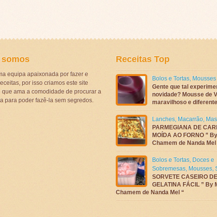
 somos
Receitas Top
a equipa apaixonada por fazer e
Bolos e Tortas
,
Mousses
eceitas, por isso criamos este site
Gente que tal experime
ê que ama a comodidade de procurar a
novidade? Mousse de V
ta para poder fazê-la sem segredos.
maravilhoso e diferen
Lanches
,
Macarrão
,
Mas
PARMEGIANA DE CAR
MOÍDA AO FORNO ” By
Chamem de Nanda Mel
Bolos e Tortas
,
Doces e
Sobremesas
,
Mousses
,
SORVETE CASEIRO D
GELATINA FÁCIL ” By 
Chamem de Nanda Mel “