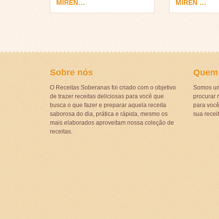
MIREN…
MIREN …
Sobre nós
Quem
O Receitas Soberanas foi criado com o objetivo
Somos um
de trazer receitas deliciosas para você que
procurar r
busca o que fazer e preparar aquela receita
para voc
saborosa do dia, prática e rápida, mesmo os
sua recei
mais elaborados aproveitam nossa coleção de
receitas.