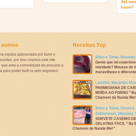
del mu
hacer!
 somos
Receitas Top
a equipa apaixonada por fazer e
Bolos e Tortas
,
Mousses
eceitas, por isso criamos este site
Gente que tal experime
ê que ama a comodidade de procurar a
novidade? Mousse de V
ta para poder fazê-la sem segredos.
maravilhoso e diferen
Lanches
,
Macarrão
,
Mas
PARMEGIANA DE CAR
MOÍDA AO FORNO ” By
Chamem de Nanda Mel
Bolos e Tortas
,
Doces e
Sobremesas
,
Mousses
,
SORVETE CASEIRO D
GELATINA FÁCIL ” By 
Chamem de Nanda Mel “