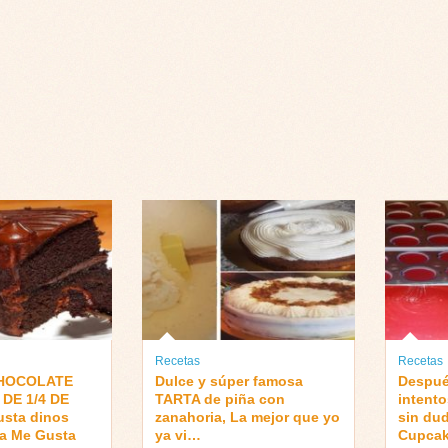
Recetas
Recetas
CHOCOLATE
Dulce y súper famosa
Despué
DE 1/4 DE
TARTA de piña con
intent
gusta dinos
zanahoria, La mejor que yo
sin du
 a Me Gusta
ya vi…
Cupcak