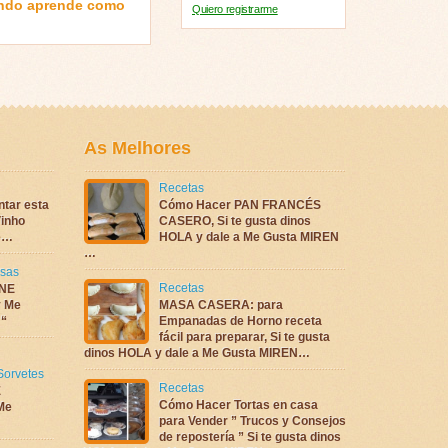
ndo aprende como
Quiero registrarme
As Melhores
Recetas
ntar esta
Cómo Hacer PAN FRANCÉS
inho
CASERO, Si te gusta dinos
te…
HOLA y dale a Me Gusta MIREN
…
sas
Recetas
NE
 Me
MASA CASERA: para
 “
Empanadas de Horno receta
fácil para preparar, Si te gusta
dinos HOLA y dale a Me Gusta MIREN…
Sorvetes
Recetas
E
Cómo Hacer Tortas en casa
Me
para Vender ” Trucos y Consejos
de repostería ” Si te gusta dinos