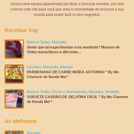
Somos uma equipa apaixonada por fazer e procurar receitas, por isso
criamos este site para você que ama a comodidade de procurar a sua
receita para poder fazê-la sem segredos.
Receitas Top
Bolos e Tortas
,
Mousses
Gente que tal experimentar esta novidade? Mousse de
Vinho maravilhoso e diferente…
Lanches
,
Macarrão
,
Massas
PARMEGIANA DE CARNE MOÍDA AO FORNO ” By Me
Chamem de Nanda Mel “
Bolos e Tortas
,
Doces e Sobremesas
,
Mousses
,
Sorvetes
SORVETE CASEIRO DE GELATINA FÁCIL ” By Me Chamem
de Nanda Mel “
As Melhores
Recetas