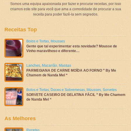
Somos uma equipa apaixonada por fazer e procurar receitas, por isso
criamos este site para você que ama a comodidade de procurar a sua
receita para poder fazê-la sem segredos.
Receitas Top
Bolos e Tortas
,
Mousses
Gente que tal experimentar esta novidade? Mousse de
Vinho maravilhoso e diferente…
Lanches
,
Macarrão
,
Massas
PARMEGIANA DE CARNE MOÍDA AO FORNO ” By Me
Chamem de Nanda Mel “
Bolos e Tortas
,
Doces e Sobremesas
,
Mousses
,
Sorvetes
SORVETE CASEIRO DE GELATINA FÁCIL ” By Me Chamem
de Nanda Mel “
As Melhores
Recetas