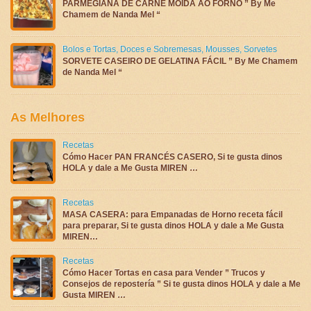
PARMEGIANA DE CARNE MOÍDA AO FORNO ” By Me
Chamem de Nanda Mel “
Bolos e Tortas
,
Doces e Sobremesas
,
Mousses
,
Sorvetes
SORVETE CASEIRO DE GELATINA FÁCIL ” By Me Chamem
de Nanda Mel “
As Melhores
Recetas
Cómo Hacer PAN FRANCÉS CASERO, Si te gusta dinos
HOLA y dale a Me Gusta MIREN …
Recetas
MASA CASERA: para Empanadas de Horno receta fácil
para preparar, Si te gusta dinos HOLA y dale a Me Gusta
MIREN…
Recetas
Cómo Hacer Tortas en casa para Vender ” Trucos y
Consejos de repostería ” Si te gusta dinos HOLA y dale a Me
Gusta MIREN …