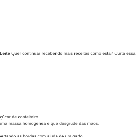
Leite
Quer continuar recebendo mais receitas como esta? Curta essa 
çúcar de confeiteiro.
ter uma massa homogênea e que desgrude das mãos.
apertando as bordas com ajuda de um garfo.