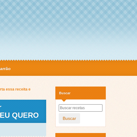
arrão
ta essa receita e
Buscar
r
e “EU QUERO
Buscar