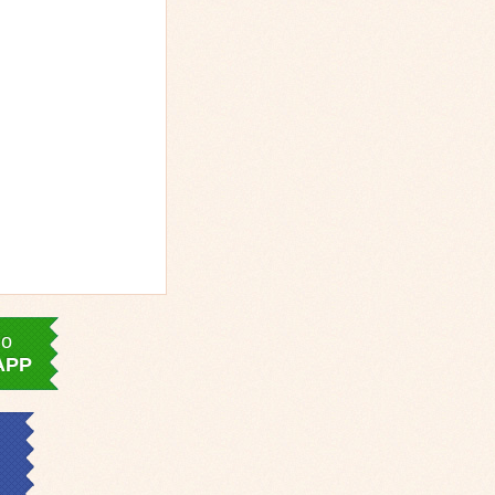
lo
APP