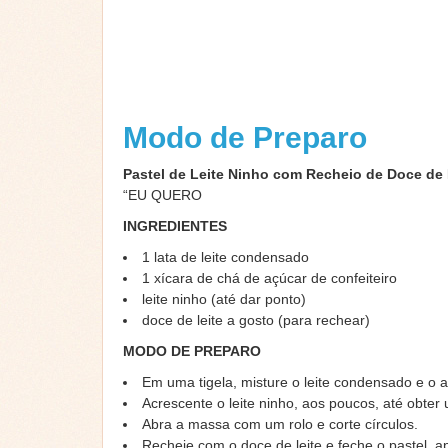
Modo de Preparo
Pastel de Leite Ninho com Recheio de Doce de 
“EU QUERO
INGREDIENTES
1 lata de leite condensado
1 xícara de chá de açúcar de confeiteiro
leite ninho (até dar ponto)
doce de leite a gosto (para rechear)
MODO DE PREPARO
Em uma tigela, misture o leite condensado e o a
Acrescente o leite ninho, aos poucos, até ob
Abra a massa com um rolo e corte círculos.
Recheie com o doce de leite e feche o pastel, 