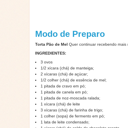
Modo de Preparo
Torta Pão de Mel
Quer continuar recebendo mais 
INGREDIENTES:
3 ovos
1/2 xícara (chá) de manteiga;
2 xícaras (chá) de açúcar;
1/2 colher (chá) de essência de mel;
1 pitada de cravo em pó;
1 pitada de canela em pó;
1 pitada de noz-moscada ralada;
1 xícara (chá) de leite
3 xícaras (chá) de farinha de trigo;
1 colher (sopa) de fermento em pó;
1 lata de leite condensado;