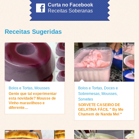
Curta no Facebook
Receitas Soberanas
Receitas Sugeridas
Bolos e Tortas
,
Mousses
Bolos e Tortas
,
Doces e
Gente que tal experimentar
Sobremesas
,
Mousses
,
esta novidade? Mousse de
Sorvetes
Vinho maravilhoso e
SORVETE CASEIRO DE
diferente…
GELATINA FÁCIL ” By Me
Chamem de Nanda Mel “