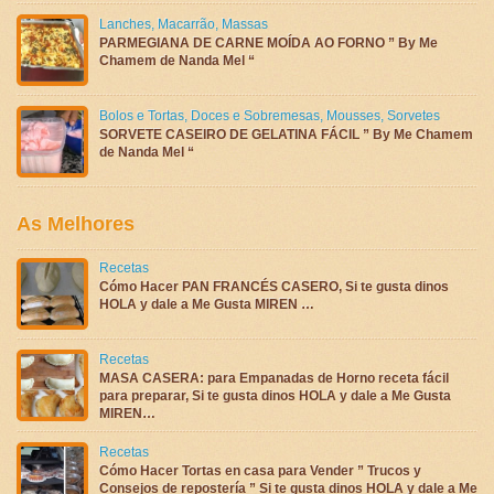
Lanches
,
Macarrão
,
Massas
PARMEGIANA DE CARNE MOÍDA AO FORNO ” By Me
Chamem de Nanda Mel “
Bolos e Tortas
,
Doces e Sobremesas
,
Mousses
,
Sorvetes
SORVETE CASEIRO DE GELATINA FÁCIL ” By Me Chamem
de Nanda Mel “
As Melhores
Recetas
Cómo Hacer PAN FRANCÉS CASERO, Si te gusta dinos
HOLA y dale a Me Gusta MIREN …
Recetas
MASA CASERA: para Empanadas de Horno receta fácil
para preparar, Si te gusta dinos HOLA y dale a Me Gusta
MIREN…
Recetas
Cómo Hacer Tortas en casa para Vender ” Trucos y
Consejos de repostería ” Si te gusta dinos HOLA y dale a Me